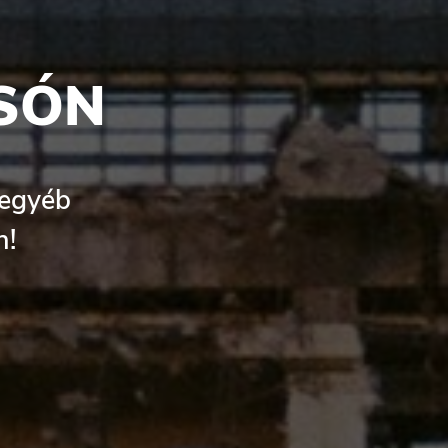
SÓN
 egyéb
n!