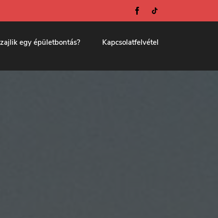
Facebook
zajlik egy épületbontás?
Kapcsolatfelvétel