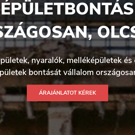
ÉPÜLETBONTÁS
SZÁGOSAN, OLC
pületek, nyaralók, melléképületek és
pületek bontását vállalom országosa
ÁRAJÁNLATOT KÉREK