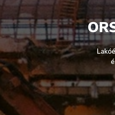
OR
Lakóé
é